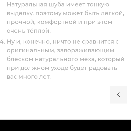
Натуральная шуба имеет тонкую
выделку, поэтому может быть лёгкой,
прочной, комфортной и при этом
очень тёплой.
Ну и, конечно, ничто не сравнится с
оригинальным, завораживающим
блеском натурального меха, который
при должном уходе будет радовать
вас много лет.