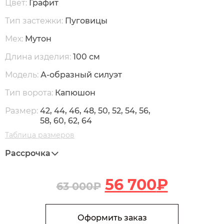
Цвет:
Графит
Тип застежки:
Пуговицы
Мех:
Мутон
Длина изделия:
100 см
Модель:
А-образный силуэт
Тип ворота:
Капюшон
Размер:
42, 44, 46, 48, 50, 52, 54, 56,
58, 60, 62, 64
Таблица размеров
Рассрочка
56 700
₽
63 000
₽
В корзину
Количество М320 Пальто из меха мутона, норки и каракуля
Оформить заказ