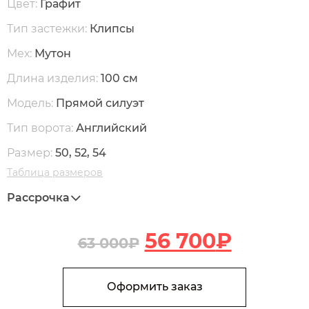
Цвет:
Графит
Тип застежки:
Клипсы
Мех:
Мутон
Длина изделия:
100 см
Модель:
Прямой силуэт
Тип ворота:
Английский
Размер:
50, 52, 54
Таблица размеров
Рассрочка
56 700
₽
63 000
₽
В корзину
Количество М401 Пальто из меха мутона и норки
Оформить заказ