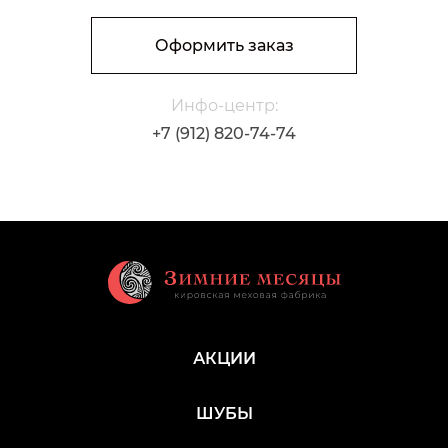
В корзину
Количество П2342 Пальто женское
Оформить заказ
Инфо-центр:
+7 (912) 820-74-74
АКЦИИ
ШУБЫ