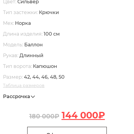
Цвет:
Сильвер
Тип застежки:
Крючки
Мех:
Норка
Длина изделия:
100 см
Модель:
Баллон
Рукав:
Длинный
Тип ворота:
Капюшон
Размер:
42, 44, 46, 48, 50
Таблица размеров
Рассрочка
144 000
₽
180 000
₽
В корзину
Количество Н108 Пальто из меха норки с капюшоном