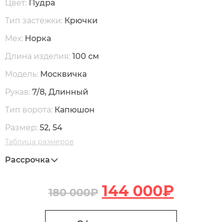
Цвет:
Пудра
Тип застежки:
Крючки
Мех:
Норка
Длина изделия:
100 см
Модель:
Москвичка
Рукав:
7/8, Длинный
Тип ворота:
Капюшон
Размер:
52, 54
Таблица размеров
Рассрочка
144 000
₽
180 000
₽
В корзину
Количество Н22 Пальто из меха норки с капюшоном