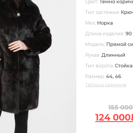
Цвет:
Темно кори
Тип застежки:
Крю
Мех:
Норка
Длина изделия:
90
Модель:
Прямой си
Рукав:
Длинный
Тип ворота:
Стойка
Размер:
44, 46
Таблица размеров
155 000
124 000