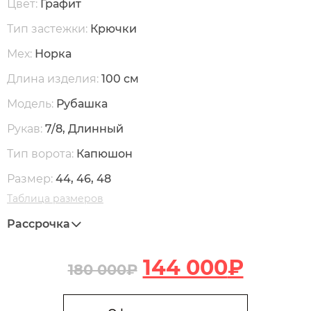
Цвет:
Графит
Тип застежки:
Крючки
Мех:
Норка
Длина изделия:
100 см
Модель:
Рубашка
Рукав:
7/8, Длинный
Тип ворота:
Капюшон
Размер:
44, 46, 48
Таблица размеров
Рассрочка
144 000
₽
180 000
₽
В корзину
Количество Н66 Пальто из меха норки с поясом