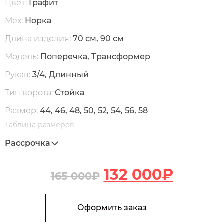
Цвет:
Графит
Мех:
Норка
Длина изделия:
70 см, 90 см
Модель:
Поперечка, Трансформер
Рукав:
3/4, Длинный
Тип ворота:
Стойка
Размер:
44, 46, 48, 50, 52, 54, 56, 58
Таблица размеров
Рассрочка
132 000
₽
165 000
₽
В корзину
Количество Н9 Полупальто трансформер из меха норки
Оформить заказ