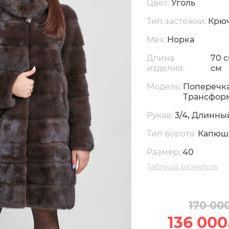
Цвет:
Уголь
Тип застежки:
Крю
Мех:
Норка
Длина
70 с
изделия:
см
Модель:
Поперечка
Трансфор
Рукав:
3/4, Длинны
Тип ворота:
Капюш
Размер:
40
Таблица размеров
170 00
136 000