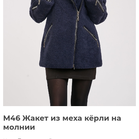
М46 Жакет из меха кёрли на
молнии