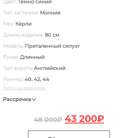
Цвет:
Темно синий
Тип застежки:
Молния
Мех:
Кёрли
Длина изделия:
80 см
Модель:
Приталенный силуэт
Рукав:
Длинный
Тип ворота:
Английский
Размер:
40, 42, 44
Таблица размеров
Рассрочка
43 200
₽
48 000
₽
В корзину
Количество М46 Жакет из меха кёрли на молнии