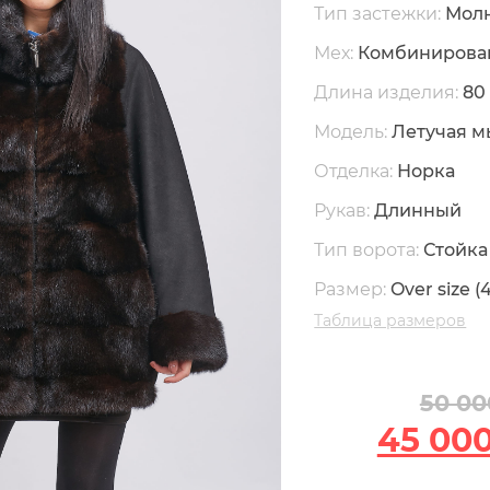
Тип застежки:
Мол
Мех:
Комбинирова
Длина изделия:
80
Модель:
Летучая 
Отделка:
Норка
Рукав:
Длинный
Тип ворота:
Стойка
Размер:
Over size (
Таблица размеров
50 00
45 00